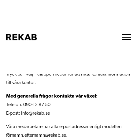
KONTAKT
Vill du diskutera ett projekt, söker du jobb eller har
andra frågor? Här når du oss.
Tryck på ”Välj” knappen nedan för att hitta kontaktinformation
till våra kontor.
Med generella frågor kontakta vår växel:
Telefon: 090-12 87 50
E-post:
info@rekab.se
Våra medarbetare har alla e-postadresser enligt modellen
förnamn.efternamn@rekab.se.